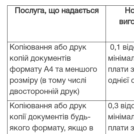
Послуга, що надається
Но
виг
Копіювання або друк
0,1 ві
копій документів
мінімал
формату А4 та меншого
плати 
розміру (в тому числі
однієї 
двосторонній друк)
Копіювання або друк
0,3 від
копії документів будь-
мінімал
якого формату, якщо в
плати 