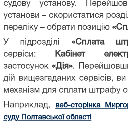
судову установу. Перейшо
установи – скористатися розд
переліку – обрати позицію
«Сп
У підрозділі
«Сплата штр
сервіси:
Кабінет елек
застосунок
«Дія»
. Перейшовши
дій вищезгаданих сервісів, в
механізм для сплати штрафу о
Наприклад,
веб-сторінка Мирго
суду Полтавської області